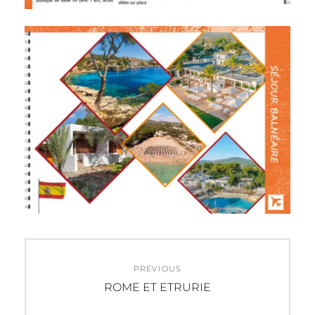
Navigation
PREVIOUS
de
Previous
ROME ET ETRURIE
post:
l’article