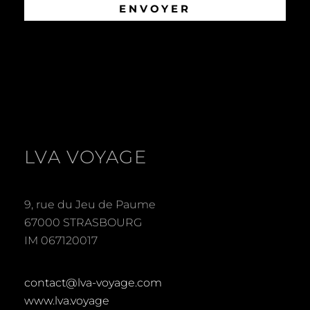
LVA VOYAGE
9, rue du Jeu de Paume
67000 STRASBOURG
IM 067120017
contact@lva-voyage.com
www.lva.voyage